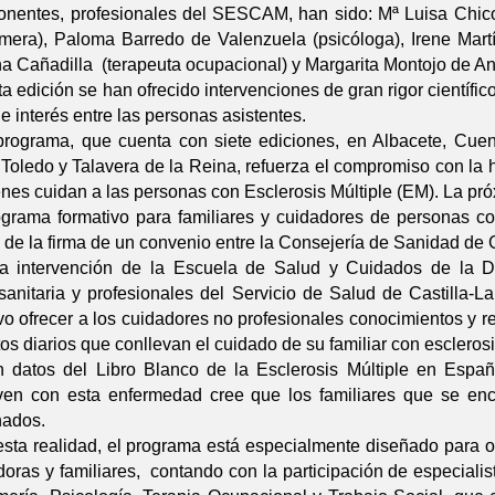
onentes, profesionales del SESCAM, han sido: Mª Luisa Chic
rmera), Paloma Barredo de Valenzuela (psicóloga), Irene Mart
a Cañadilla (terapeuta ocupacional) y Margarita Montojo de Anc
a edición se han ofrecido intervenciones de gran rigor científi
e interés entre las personas asistentes.
programa, que cuenta con siete ediciones, en Albacete, Cue
 Toledo y Talavera de la Reina, refuerza el compromiso con la 
enes cuidan a las personas con Esclerosis Múltiple (EM). La pr
ograma formativo para familiares y cuidadores de personas co
s de la firma de un convenio entre la Consejería de Sanidad de
a intervención de la Escuela de Salud y Cuidados de la D
sanitaria y profesionales del Servicio de Salud de Castilla-
vo ofrecer a los cuidadores no profesionales conocimientos y r
tos diarios que conllevan el cuidado de su familiar con esclerosi
 datos del Libro Blanco de la Esclerosis Múltiple en Espa
ven con esta enfermedad cree que los familiares que se en
nados.
esta realidad, el programa está especialmente diseñado para of
oras y familiares, contando con la participación de especialis