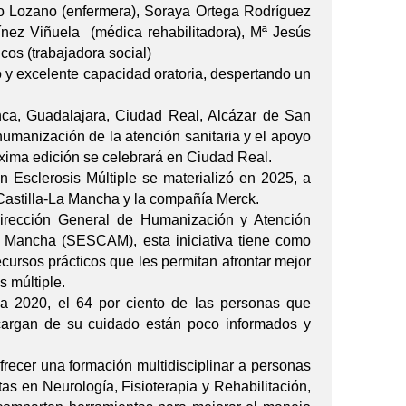
o Lozano (enfermera), Soraya Ortega Rodríguez
ínez Viñuela (médica rehabilitadora), Mª Jesús
os (trabajadora social)
co y excelente capacidad oratoria, despertando un
nca, Guadalajara, Ciudad Real, Alcázar de San
humanización de la atención sanitaria y el apoyo
óxima edición se celebrará en Ciudad Real.
n Esclerosis Múltiple se materializó en 2025, a
 Castilla-La Mancha y la compañía Merck.
irección General de Humanización y Atención
La Mancha (SESCAM), esta iniciativa tiene como
ecursos prácticos que les permitan afrontar mejor
s múltiple.
ña 2020, el 64 por ciento de las personas que
cargan de su cuidado están poco informados y
recer una formación multidisciplinar a personas
tas en Neurología, Fisioterapia y Rehabilitación,