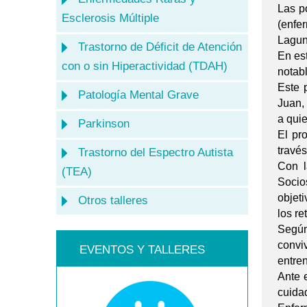
Las p
Esclerosis Múltiple
(enfe
Lagun
Trastorno de Déficit de Atención
En est
con o sin Hiperactividad (TDAH)
notabl
Este 
Patología Mental Grave
Juan,
a qui
Parkinson
El pr
travé
Trastorno del Espectro Autista
Con l
(TEA)
Socio
objeti
Otros talleres
los re
Según
convi
EVENTOS Y TALLERES
entre
Ante 
cuidad