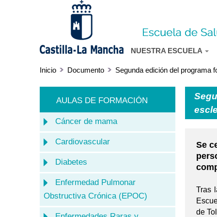
NUESTRA ESCUELA
Inicio
Documento
Segunda edición del programa fo
Segu
AULAS DE FORMACIÓN
escle
Cáncer de mama
Cardiovascular
Se c
pers
Diabetes
comp
Enfermedad Pulmonar
Tras 
Obstructiva Crónica (EPOC)
Escue
de To
Enfermedades Raras y