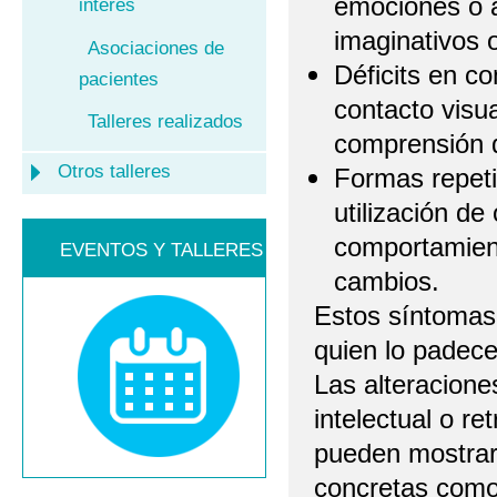
emociones o a
interés
imaginativos 
Asociaciones de
Déficits en co
pacientes
contacto visu
Talleres realizados
comprensión d
Otros talleres
Formas repeti
utilización de 
comportamient
EVENTOS Y TALLERES
cambios.
Estos síntomas 
quien lo padece
Las alteracione
intelectual o re
pueden mostrar 
concretas como