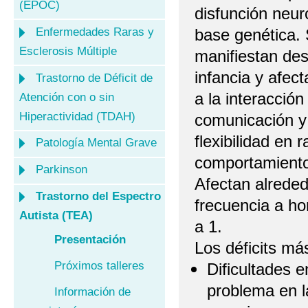
(EPOC)
disfunción neur
Enfermedades Raras y
base genética.
Esclerosis Múltiple
manifiestan des
infancia y afec
Trastorno de Déficit de
a la interacción 
Atención con o sin
Hiperactividad (TDAH)
comunicación y 
flexibilidad en
Patología Mental Grave
comportamient
Parkinson
Afectan alreded
Trastorno del Espectro
frecuencia a h
Autista (TEA)
a 1.
Presentación
Los déficits má
Próximos talleres
Dificultades 
problema en l
Información de