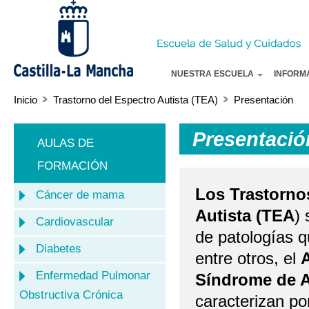
Pa
co
pr
NUESTRA ESCUELA
INFORM
Inicio
Trastorno del Espectro Autista (TEA)
Presentación
Presentació
AULAS DE
FORMACIÓN
Los Trastorno
Cáncer de mama
Autista (TEA
)
Cardiovascular
de patologías 
Diabetes
entre otros, el
Enfermedad Pulmonar
Síndrome de 
Obstructiva Crónica
caracterizan po