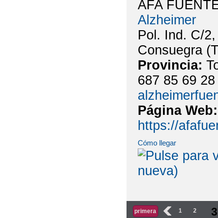
AFA FUENT
Alzheimer
Pol. Ind. C/2
Consuegra (T
Provincia:
T
687 85 69 28
alzheimerfue
Página Web
https://afafu
Cómo llegar
Páginas
3
‹
1
2
primera