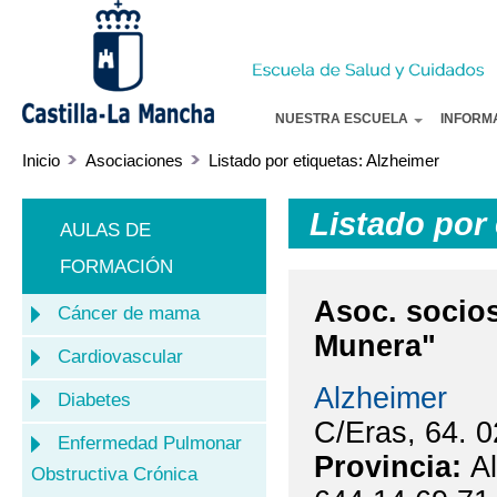
Pa
co
pr
NUESTRA ESCUELA
INFORM
Inicio
Asociaciones
Listado por etiquetas: Alzheimer
Listado por
AULAS DE
FORMACIÓN
Asoc. socios
Cáncer de mama
Munera"
Cardiovascular
Alzheimer
Diabetes
C/Eras, 64. 0
Enfermedad Pulmonar
Provincia:
A
Obstructiva Crónica