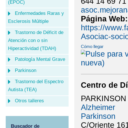
644 14 69 71
(EPOC)
asoc.mejora
Enfermedades Raras y
Página Web
Esclerosis Múltiple
https://www.
Trastorno de Déficit de
Asociac-soci
Atención con o sin
Cómo llegar
Hiperactividad (TDAH)
Patología Mental Grave
Parkinson
Trastorno del Espectro
Centro de Dí
Autista (TEA)
PARKINSON
Otros talleres
Alzheimer
Parkinson
C/Oriente 16
Buscador de