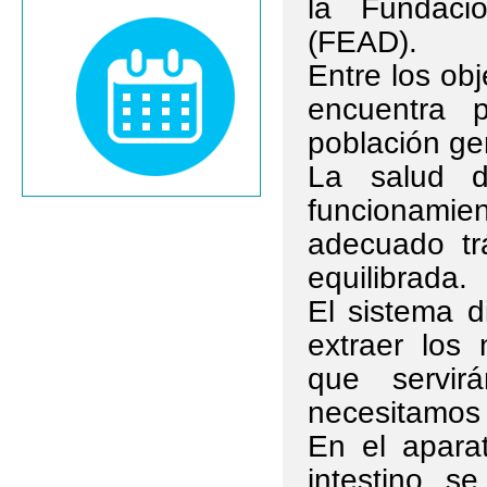
la Fundaci
(FEAD).
Entre los obj
encuentra 
población gen
La salud d
funcionamie
adecuado trá
equilibrada.
El sistema d
extraer los 
que servir
necesitamos e
En el aparat
intestino, 