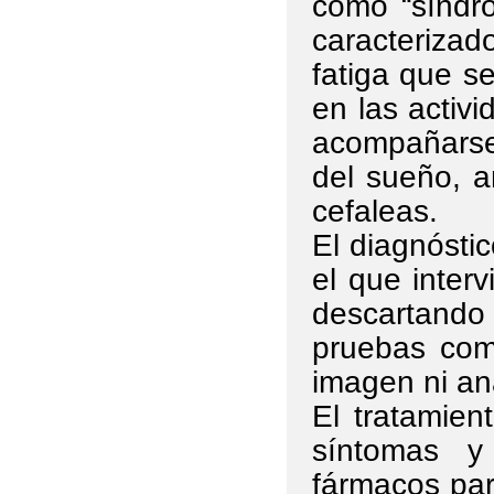
como “síndro
caracteriza
fatiga que se
en las activ
acompañarse
del sueño, a
cefaleas.
El diagnósti
el que inter
descartan
pruebas com
imagen ni ana
El tratamient
síntomas y
fármacos para