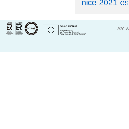
nice-2021-es
W3C-W