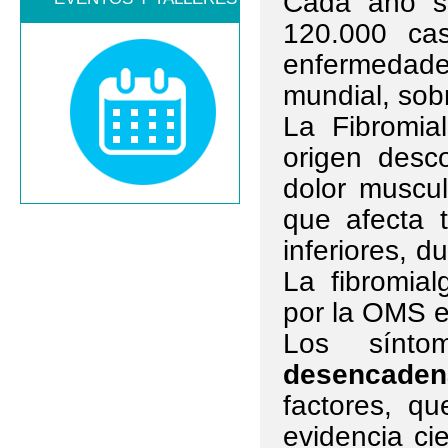
Cada año s
120.000 ca
enfermedades
mundial, sob
La Fibromia
origen desc
dolor muscul
que afecta 
inferiores, 
La fibromia
por la OMS 
Los sínto
desencade
factores, q
evidencia ci