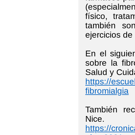
(especialme
físico, trata
también son
ejercicios de
En el sigui
sobre la fib
Salud y Cuid
https://escu
fibromialgia
También re
Nice.
https://cron