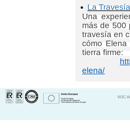
La Travesí
Una experien
más de 500 
travesía en c
cómo Elena a
tierra firm
ht
elena/
W3C-W