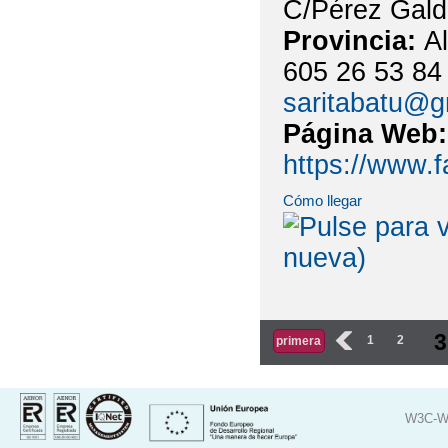
C/Pérez Gald
Provincia:
A
605 26 53 84
saritabatu@g
Página Web
https://www.
Cómo llegar
Páginas
3
‹
1
2
primera
W3C-W