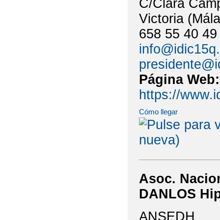
C/Clara Camp
Victoria (Mál
658 55 40 49
info@idic15q
presidente@i
Página Web
https://www.i
Cómo llegar
Asoc. Nacio
DANLOS Hipe
ANSEDH