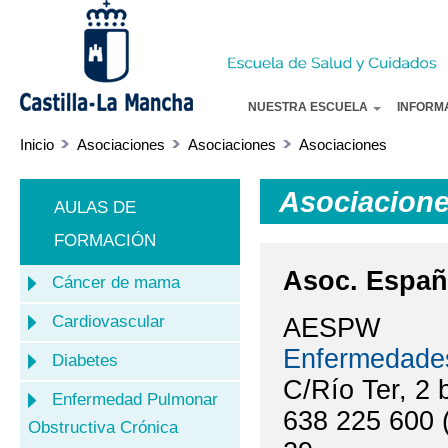
Pa
co
pr
NUESTRA ESCUELA
INFORM
Inicio
Asociaciones
Asociaciones
Asociaciones
Asociacion
AULAS DE
FORMACIÓN
Asoc. Españo
Cáncer de mama
Cardiovascular
AESPW
Enfermedade
Diabetes
C/Río Ter, 2 
Enfermedad Pulmonar
638 225 600 
Obstructiva Crónica