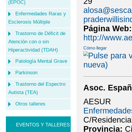
29
(EPOC)
alosa@sesca
Enfermedades Raras y
praderwillis
Esclerosis Múltiple
Página Web
Trastorno de Déficit de
http://www.ae
Atención con o sin
Cómo llegar
Hiperactividad (TDAH)
Patología Mental Grave
Parkinson
Trastorno del Espectro
Asoc. Españ
Autista (TEA)
AESUR
Otros talleres
Enfermedade
C/Residencial
EVENTOS Y TALLERES
Provincia:
C