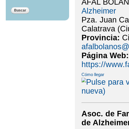
AFAL BOLA
Alzheimer
Pza. Juan Car
Calatrava (C
Provincia:
C
afalbolanos@
Página Web
https://www.
Cómo llegar
Asoc. de Fa
de Alzheime