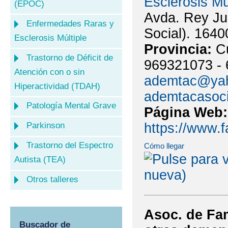
Esclerosis Mú
(EPOC)
Avda. Rey Jua
Enfermedades Raras y
Social). 1640
Esclerosis Múltiple
Provincia:
C
Trastorno de Déficit de
969321073 - 
Atención con o sin
ademtac@ya
Hiperactividad (TDAH)
ademtacasoc
Patología Mental Grave
Página Web
https://www.
Parkinson
Trastorno del Espectro
Cómo llegar
Autista (TEA)
Otros talleres
Asoc. de Fam
Buscador de