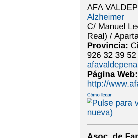
AFA VALDE
Alzheimer
C/ Manuel Le
Real) / Apar
Provincia:
C
926 32 39 52 
afavaldepen
Página Web
http://www.a
Cómo llegar
Asoc. de Fam