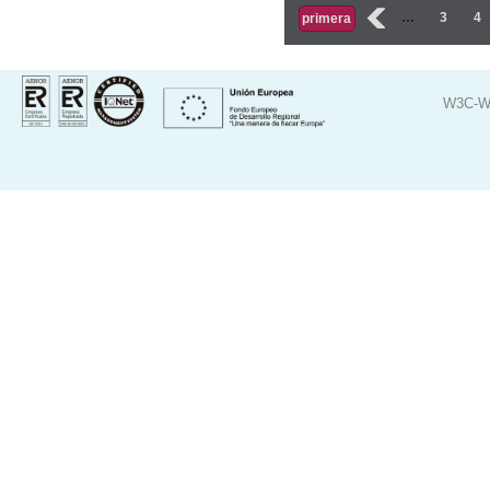
Páginas
‹
…
3
4
primera
W3C-W