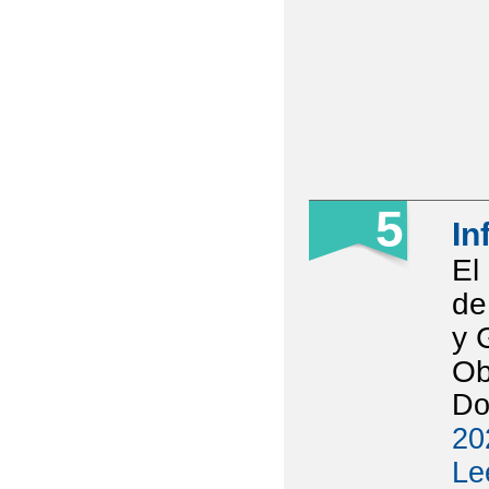
5
In
El
de
y 
Ob
Do
20
Le