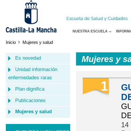
Pa
co
pr
NUESTRA ESCUELA
INFORM
Inicio
Mujeres y salud
Mujeres y s
Es novedad
Unidad información
enfermedades raras
1
G
Plan dignifica
D
Publicaciones
GU
Mujeres y salud
D
14