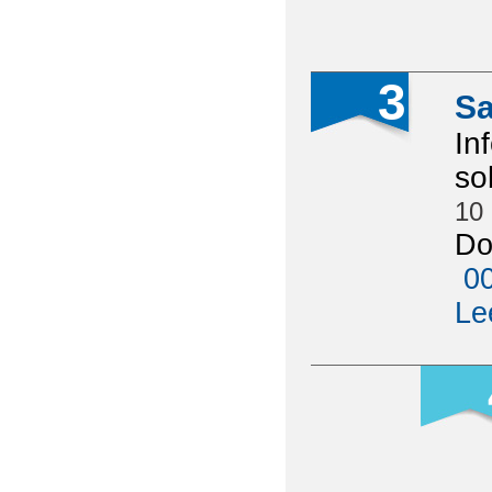
3
Sa
In
so
10
Do
00
Le