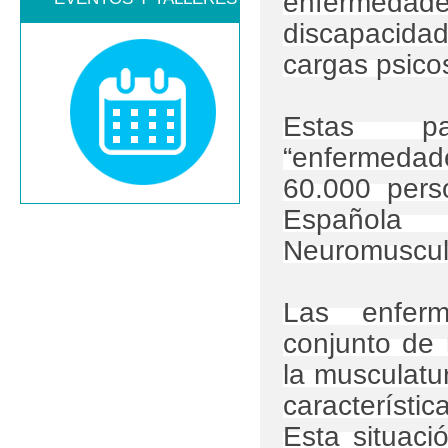
enfermeda
discapacidad
cargas psico
Estas pa
“enfermedad
60.000 pers
Españo
Neuromuscul
Las enfer
conjunto de
la musculatur
característi
Esta situaci