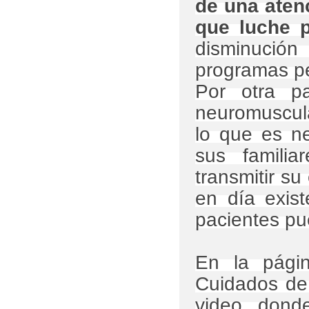
de una aten
que luche 
disminució
programas pe
Por otra p
neuromuscul
lo que es ne
sus famili
transmitir s
en dí­a exi
pacientes pu
En la pági
Cuidados de
video dond