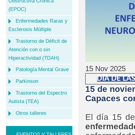
Obstructiva Crónica
(EPOC)
Enfermedades Raras y
Esclerosis Múltiple
Trastorno de Déficit de
Atención con o sin
Hiperactividad (TDAH)
15 Nov 2025
Patología Mental Grave
DÍA DE L
Parkinson
15 de novie
Trastorno del Espectro
Capaces con
Autista (TEA)
Otros talleres
El día 15 d
enfermeda
EVENTOS Y TALLERES