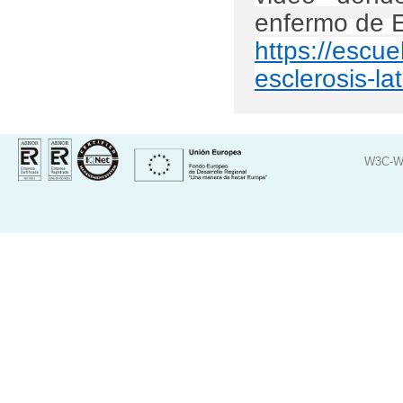
enfermo de E
https://escu
esclerosis-la
W3C-W