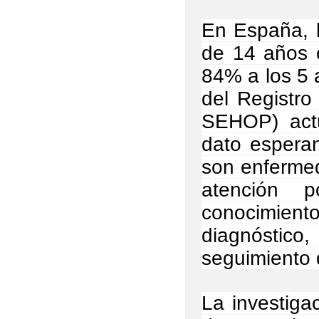
En España, l
de 14 años c
84% a los 5 
del Registro
SEHOP) actu
dato esperan
son enfermed
atención p
conocimient
diagnóstico,
seguimiento 
La investiga