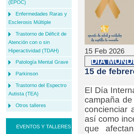
(EPOC)
Enfermedades Raras y
Esclerosis Múltiple
Trastorno de Déficit de
Atención con o sin
15 Feb 2026
Hiperactividad (TDAH)
DÍA MUND
Patología Mental Grave
15 de febre
Parkinson
Trastorno del Espectro
El Día Inter
Autista (TEA)
campaña de c
Otros talleres
concienciar a
así como ince
que afecta
EVENTOS Y TALLERES